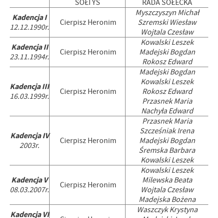
SOŁTYS
RADA SOŁECKA
Myszczyszyn Michał
Kadencja I
Cierpisz Heronim
Szremski Wiesław
12.12.1990r.
Wojtala Czesław
Kowalski Leszek
Kadencja II
Cierpisz Heronim
Madejski Bogdan
23.11.1994r.
Rokosz Edward
Madejski Bogdan
Kowalski Leszek
Kadencja III
Cierpisz Heronim
Rokosz Edward
16.03.1999r.
Przasnek Maria
Nachyła Edward
Przasnek Maria
Szcześniak Irena
Kadencja IV
Cierpisz Heronim
Madejski Bogdan
2003r.
Śremska Barbara
Kowalski Leszek
Kowalski Leszek
Kadencja V
Milewska Beata
Cierpisz Heronim
08.03.2007r.
Wojtala Czesław
Madejska Bożena
Waszczyk Krystyna
Kadencja VI