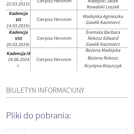
Cierpisz Heronim
Madejski Jacek
22.03.2011r.
Kowalski Leszek
Kadencja
Madejska Agnieszka
VII
Cierpisz Heronim
Gawlik Kazimierz
14.03.2015r.
Kadencja
Śremska Barbara
VIII
Cierpisz Heronim
Rokosz Edward
Gawlik Kazimierz
20.03.2019r.
Bożena Madejska
Kadencja IX
Bożena Rokosz
24.06.2024
Cierpisz Heronim
r.
Krystyna Waszczyk
BIULETYN INFORMACYJNY
Pliki do pobrania: