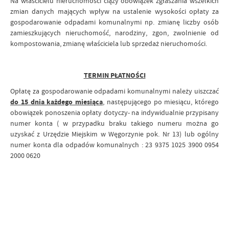
Na właścicielu nieruchomości ciąży obowiązek zgłaszania wszelkich
zmian danych mających wpływ na ustalenie wysokości opłaty za
gospodarowanie odpadami komunalnymi np. zmianę liczby osób
zamieszkujących nieruchomość, narodziny, zgon, zwolnienie od
kompostowania, zmianę właściciela lub sprzedaż nieruchomości.
TERMIN PŁATNOŚCI
Opłatę za gospodarowanie odpadami komunalnymi należy uiszczać
do 15 dnia każdego miesiąca
, następującego po miesiącu, którego
obowiązek ponoszenia opłaty dotyczy- na indywidualnie przypisany
numer konta ( w przypadku braku takiego numeru można go
uzyskać z Urzędzie Miejskim w Węgorzynie pok. Nr 13) lub ogólny
numer konta dla odpadów komunalnych : 23 9375 1025 3900 0954
2000 0620