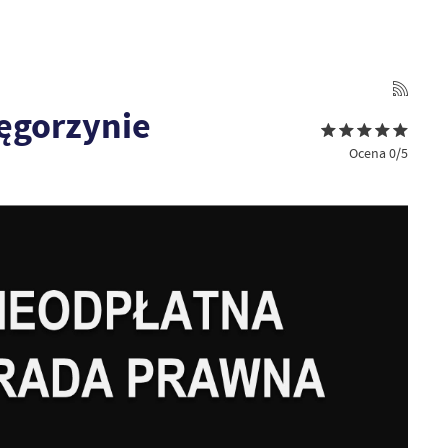
ęgorzynie
Ocena 0/5