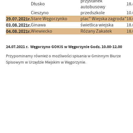
przystanek
Dłusko
18.
autobusowy
Cieszyno
przedszkole
10.
29.07.2021r.
Stare Węgorzynko
plac" Wiejska zagroda"
18.
03.08.2021r.
Ginawa
świetlica wiejska
18.
04.08.2021r.
Wiewiecko
Różany Zakatek
18.
24.07.2021 r. Węgorzyno GOKiS w Węgorzynie Godz. 10.00-12.00
Przypominamy również o możliwości spisania w Gminnym Biurze
Spisowym w Urzędzie Miejskim w Węgorzynie.