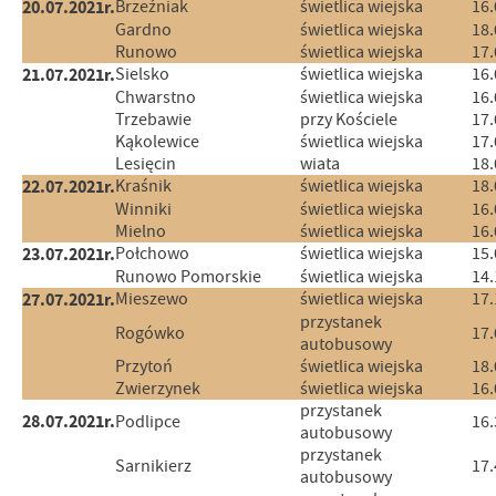
20.07.2021r.
Brzeźniak
świetlica wiejska
16.
Gardno
świetlica wiejska
18.
Runowo
świetlica wiejska
17.
21.07.2021r.
Sielsko
świetlica wiejska
16.
Chwarstno
świetlica wiejska
16.
Trzebawie
przy Kościele
17.
Kąkolewice
świetlica wiejska
17.
Lesięcin
wiata
18.
22.07.2021r.
Kraśnik
świetlica wiejska
18.
Winniki
świetlica wiejska
16.
Mielno
świetlica wiejska
16.
23.07.2021r.
Połchowo
świetlica wiejska
15.
Runowo Pomorskie
świetlica wiejska
14.
27.07.2021r.
Mieszewo
świetlica wiejska
17.
przystanek
Rogówko
17.
autobusowy
Przytoń
świetlica wiejska
18.
Zwierzynek
świetlica wiejska
16.
przystanek
28.07.2021r.
Podlipce
16.
autobusowy
przystanek
Sarnikierz
17.
autobusowy