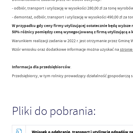
- odbiór, transport i utylizację w wysokości 280,00 zł za tonę wyrobó
- demontaż, odbiór, transport i utylizację w wysokości 490,00 zł za 
W przypadku gdy ceny firmy utylizującej ostatecznie będą wyższ
50%
różnicy pomiędzy ceną wynegocjowaną z firmą utylizującą a
Warunkiem realizacji zadania w 2022 r. jest otrzymanie przez Gmin
Wzór wniosku oraz dodatkowe informacje można uzyskać na
stronie
Informacja dla przedsiębiorców
.
Przedsiębiorcy, w tym rolnicy prowadzący działalność gospodarczą 
Pliki do pobrania:
Wniosek o odebranie, transport i utylizację odpadów z