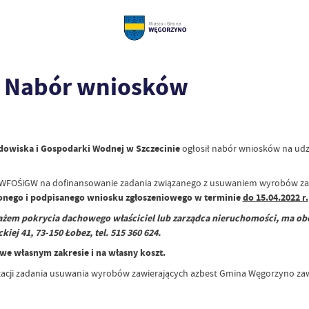
 - Nabór wniosków
owiska i Gospodarki Wodnej w Szczecinie
ogłosił nabór wniosków na udzi
 WFOŚiGW na dofinansowanie zadania związanego z usuwaniem wyrobów za
onego i podpisanego wniosku zgłoszeniowego w terminie
do 15.04.2022 r.
żem pokrycia dachowego właściciel lub zarządca nieruchomości, ma obo
j 41, 73-150 Łobez, tel. 515 360 624.
e własnym zakresie i na własny koszt.
lizacji zadania usuwania wyrobów zawierających azbest Gmina Węgorzyno za