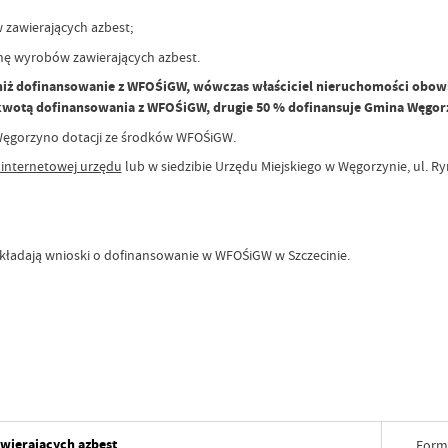
w zawierających azbest;
tonę wyrobów zawierających azbest.
e niż dofinansowanie z WFOŚiGW, wówczas właściciel nieruchomości obo
 kwotą dofinansowania z WFOŚiGW, drugie 50 % dofinansuje Gmina Węgor
ę Węgorzyno dotacji ze środków WFOŚiGW.
 internetowej urzędu
lub w siedzibie Urzędu Miejskiego w Węgorzynie, ul. Ry
składają wnioski o dofinansowanie w WFOŚiGW w Szczecinie.
awierających azbest
Form