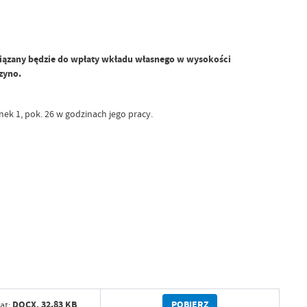
wiązany będzie do wpłaty wkładu własnego
w wysokości
zyno.
nek 1, pok. 26 w godzinach jego pracy.
POBIERZ
DOCX,
32.83 KB
at: