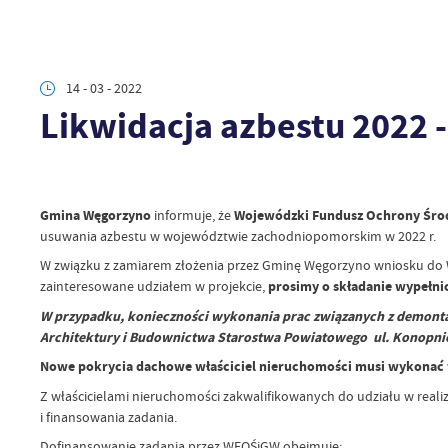
14 - 03 - 2022
Likwidacja azbestu 2022
Gmina Węgorzyno
informuje, że
Wojewódzki Fundusz Ochrony Środ
usuwania azbestu w województwie zachodniopomorskim w 2022 r.
W związku z zamiarem złożenia przez Gminę Węgorzyno wniosku do
zainteresowane udziałem w projekcie,
prosimy o składanie wypełni
W przypadku, konieczności wykonania prac związanych z demonta
Architektury i Budownictwa Starostwa Powiatowego ul. Konopnickie
Nowe pokrycia dachowe właściciel nieruchomości musi wykonać w
Z właścicielami nieruchomości zakwalifikowanych do udziału w rea
i finansowania zadania.
Dofinansowanie zadania przez WFOŚiGW obejmuje: