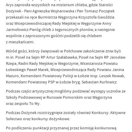
Arys zaprosiła wszystkich na misterium chleba, gdzie Starości
Dożynek - Pani Agnieszka Wojnarowska i Pan Tomasz Początek
przekazali na ręce Burmistrza Węgorzyna Krzysztofa Gwoździa
oraz Wiceprzewodniczącej Rady Miejskiej w Węgorzynie Anny
Jarmołowicz-Pieróg chleb z tegorocznych plonów, a następnie
wspólnie z zaproszonymi gośćmi podzielili się chlebem
z mieszkańcami.
Wśród gości, którzy świętowali w Połchowie zakończenie żniw byli
m.in. Poseł na Sejm RP Artur Szałabawka, Poseł na Sejm RP Jarosław
Rzepa, Radni Rady Miejskiej w Wegorzynie, Wicestarosta Powiatu
Łobeskiego Paweł Marek, Wiceprzewodnicząca Rady Powiatu Janina
Mazuro, Komendant Powiatowy Policji w Łobzie insp. Leszek Nowak,
Komendant Powiatowy PSP w Łobzie bryg. Sebastian Kurłowicz
Podczas części artystycznej mogliśmy podziwiać występy uczniów ze
Szkoły Podstawowej w Runowie Pomorskim oraz Węgorzyna
oraz zespołu To My.
Podczas Dożynek rozstrzygnięte zostały również Konkursy: Aktywne
Sołectwo oraz konkursy dożynkowe.
Po podliczeniu punktacji przyznanej przez komisję konkursową